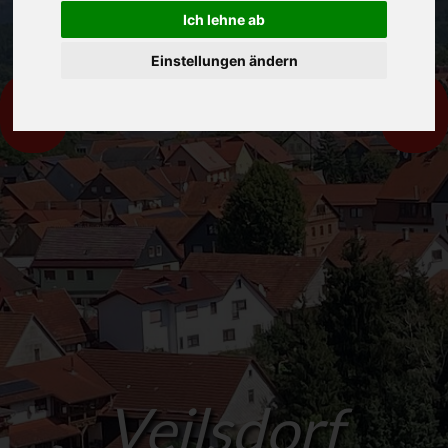
Ich lehne ab
Einstellungen ändern
Voriges
Näch
Veilsdorf